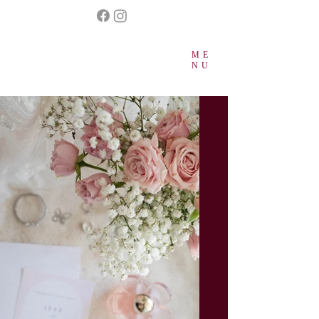
ME
NU